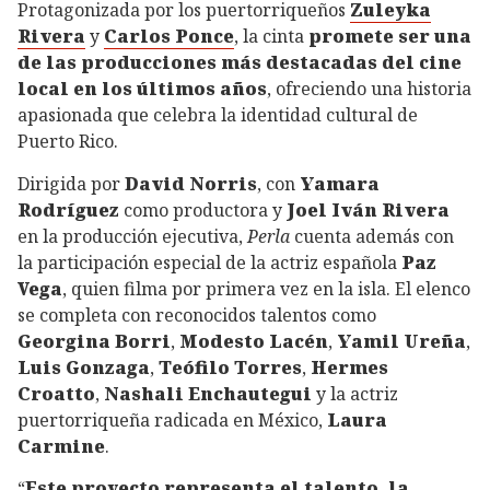
Protagonizada por los puertorriqueños
Zuleyka
Rivera
y
Carlos Ponce
, la cinta
promete ser una
de las producciones más destacadas del cine
local en los últimos años
, ofreciendo una historia
apasionada que celebra la identidad cultural de
Puerto Rico.
Dirigida por
David Norris
, con
Yamara
Rodríguez
como productora y
Joel Iván Rivera
en la producción ejecutiva,
Perla
cuenta además con
la participación especial de la actriz española
Paz
Vega
, quien filma por primera vez en la isla. El elenco
se completa con reconocidos talentos como
Georgina Borri
,
Modesto Lacén
,
Yamil Ureña
,
Luis Gonzaga
,
Teófilo Torres
,
Hermes
Croatto
,
Nashali Enchautegui
y la actriz
puertorriqueña radicada en México,
Laura
Carmine
.
“
Este proyecto representa el talento, la