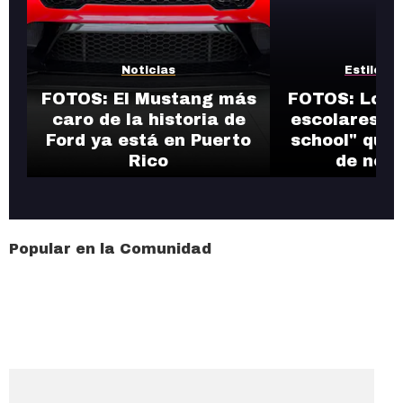
Noticias
Estilos d
FOTOS: El Mustang más
FOTOS: Los 
caro de la historia de
escolares de
Ford ya está en Puerto
school" que 
Rico
de nost
Popular en la Comunidad