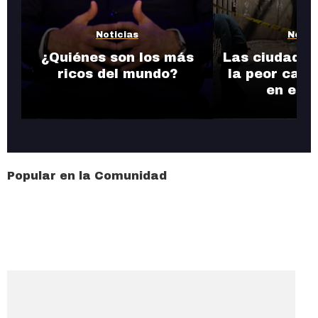
Noticias
Notic
¿Quiénes son los más
Las ciudades
ricos del mundo?
la peor cali
en el 
Popular en la Comunidad