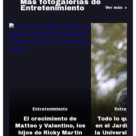
Más fotogalerías de
Entretenimiento
Ver más
Entretenimiento
Entreteni
El crecimiento de
Todo lo que 
Matteo y Valentino, los
en el Jardín 
hijos de Ricky Martin
la Universida