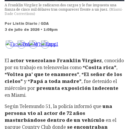
A Franklin Virgüez le radicaron dos cargos y le fue impuesta una
fianza de cinco mil dólares tras comparecer frente a un juez.
(
Miami-
Dade Corrections
)
Por
Listín Diario / GDA
3 de julio de 2026 • 1:08pm
El
actor venezolano Franklin Virgüez
, conocido
por su trabajo en telenovelas como
“Cosita rica”
,
“Voltea pa’ que te enamores”
,
“El señor de los
cielos”
y
“Papá a toda madre”
, fue detenido el
miércoles por
presunta exposición indecente
en Miami.
Según Telemundo 51, la policía informó que
una
persona vio al actor de 72 años
masturbándose dentro de un vehículo
en el
parque Country Club donde
se encontraban