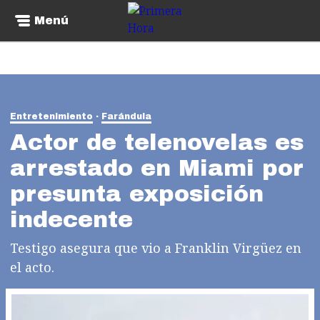
Menú
Entretenimiento
Farándula
Actor de telenovelas es
arrestado en Miami por
presunta exposición
indecente
Testigo asegura que vio a Franklin Virgüez en
el acto.