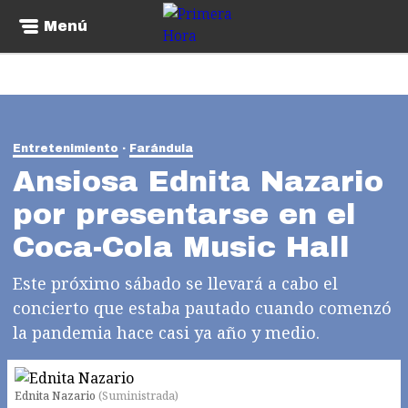
Menú
Entretenimiento
Farándula
Ansiosa Ednita Nazario
por presentarse en el
Coca-Cola Music Hall
Este próximo sábado se llevará a cabo el
concierto que estaba pautado cuando comenzó
la pandemia hace casi ya año y medio.
Ednita Nazario
(
Suministrada
)