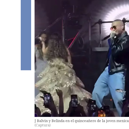
J Balvin y Belinda en el quinceañero de la joven mexica
(
Captura
)