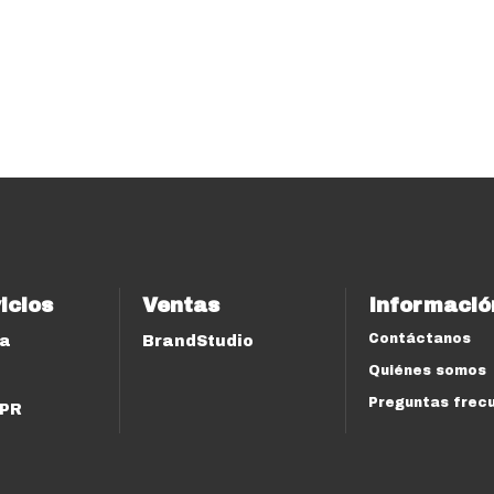
icios
Ventas
Informació
Contáctanos
ía
BrandStudio
Quiénes somos
Preguntas frec
 PR