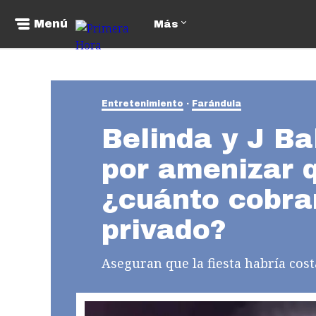
Menú
Más
Entretenimiento
Farándula
Belinda y J Bal
por amenizar 
¿cuánto cobra
privado?
Aseguran que la fiesta habría cos