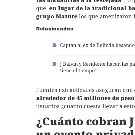
las mañanitas a la festejada
. Lo 
que,
en lugar de la tradicional b
grupo Matute
los que amenizaron la
Relacionadas
Captan al ex de Belinda besan
J Balvin y Residente hacen las p
tiene el tiempo”
Fuentes extraoficiales aseguran que
alrededor de 45 millones de peso
usuarios ¿cuánto cuesta llevar a esto
¿Cuánto cobran J
un evento privad