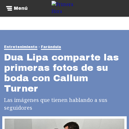
Menú
Entretenimiento
Farándula
Dua Lipa comparte las
primeras fotos de su
boda con Callum
Turner
Las imágenes que tienen hablando a sus
seguidores