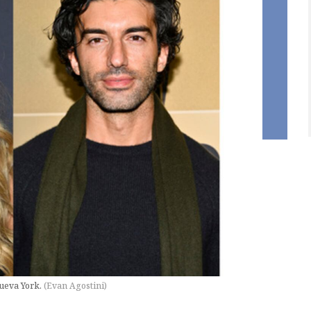
Nueva York.
(
Evan Agostini
)