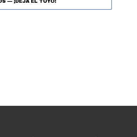
OS
—
¡DEJA EL TUYO!