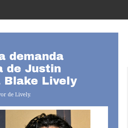
ma demanda
a de Justin
 Blake Lively
or de Lively.