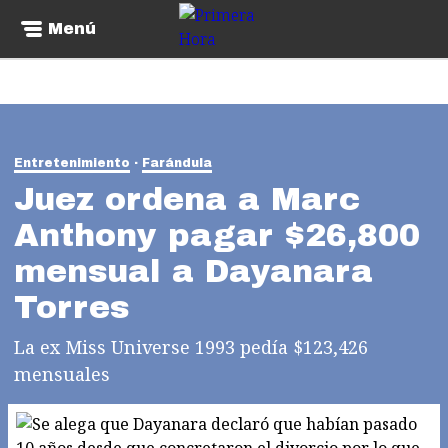
Menú
Entretenimiento
Farándula
Juez ordena a Marc
Anthony pagar $26,800
mensual a Dayanara
Torres
La ex Miss Universe 1993 pedía $123,426
mensuales