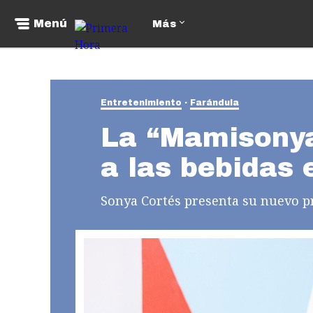
Menú
Más
Entretenimiento
Farándula
La “Mamisonya
a las bebidas 
Sonya Cortés presenta su nuevo pr