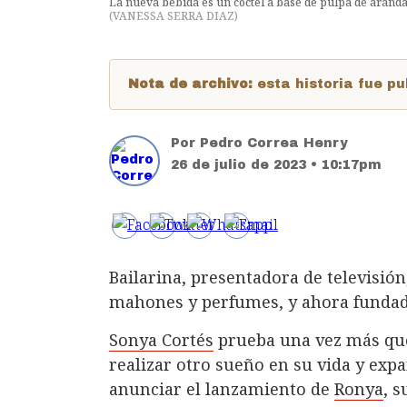
La nueva bebida es un cóctel a base de pulpa de aránda
(
VANESSA SERRA DIAZ
)
Nota de archivo:
esta historia fue 
Por
Pedro Correa Henry
26 de julio de 2023 • 10:17pm
Bailarina, presentadora de televisió
mahones y perfumes, y ahora fundado
Sonya Cortés
prueba una vez más que 
realizar otro sueño en su vida y expa
anunciar el lanzamiento de
Ronya
, 