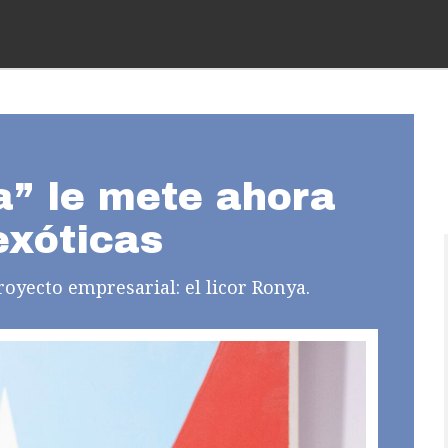
” le mete ahora
exóticas
oyecto empresarial: el licor Ronya.