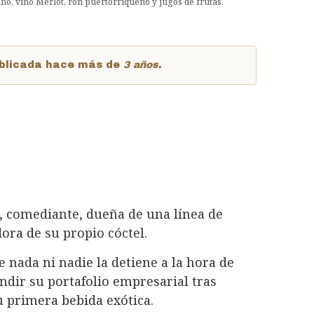
no, vino Merlot, ron puertorriqueño y jugos de frutas.
publicada hace más de
3 años
.
n, comediante, dueña de una línea de
ra de su propio cóctel.
nada ni nadie la detiene a la hora de
ndir su portafolio empresarial tras
su primera bebida exótica.