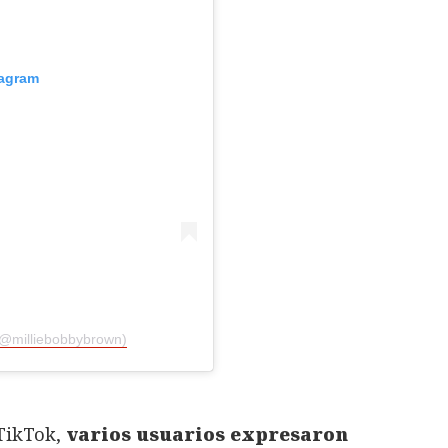
tagram
(@milliebobbybrown)
 TikTok,
varios usuarios expresaron