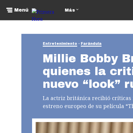
Menú
Más
Entretenimiento
Farándula
Millie Bobby B
quienes la cri
nuevo “look” r
La actriz británica recibió crítica
estreno europeo de su película “Th