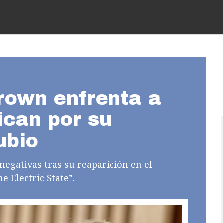
rown enfrenta a
tican por su
ubio
s negativas tras su reaparición en el
e Electric State”.