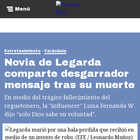
Menú
Entretenimiento
Farándula
Novia de Legarda
comparte desgarrador
mensaje tras su muerte
En medio del trágico fallecimiento del
reguetonero, la "influencer" Luisa Fernanda W
dijo "solo Dios sabe su voluntad".