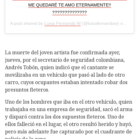
ME QUEDARÉ TE AMO ETERNAMENTE!!
??????????????
A post shared by
Luisa Fernanda W
(@luisafernandaw) on
Feb 7
La muerte del joven artista fue confirmada ayer,
jueves, por el secretario de seguridad colombiana,
Andrés Tobón, quien indicó que el cantante se
movilizaba en un vehículo que pasó al lado de otro
carro, cuyos ocupantes estaban intentado robar dos
presuntos fleteros.
Uno de los hombres que iba en el otro vehículo, quien
trabajaba en una empresa de seguridad, sacó el arma
y disparó contra los dos supuestos fleteros. Uno de
ellos falleció en el lugar, el otro resultó herido y huyó,
pero más adelante fue capturado por el cuadrante de
policía de la zona.