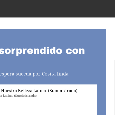
sorprendido con
 espera suceda por Cosita linda.
a Latina. (Suministrada)