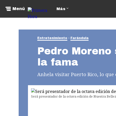
Menú
Más
Entretenimiento
Farándula
Pedro Moreno 
la fama
Anhela visitar Puerto Rico, lo que
Será presentador de la octava edición de Nuestra Bellez