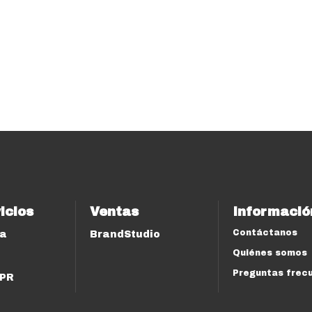
icios
Ventas
Informació
Contáctanos
ía
BrandStudio
Quiénes somos
Preguntas frec
 PR