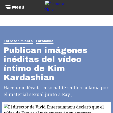
Menú
Entretenimiento
Farándula
Publican imágenes
inéditas del vídeo
íntimo de Kim
Kardashian
Hace una década la socialité saltó a la fama por
el material sexual junto a Ray J.