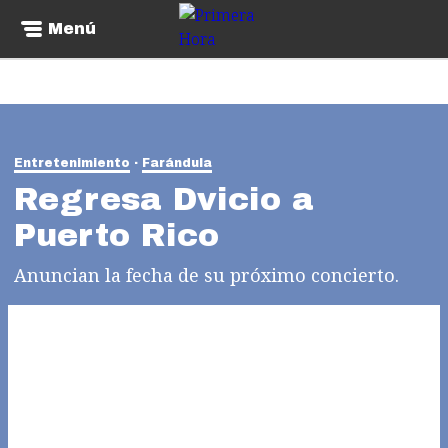
Menú
Entretenimiento
Farándula
Regresa Dvicio a
Puerto Rico
Anuncian la fecha de su próximo concierto.