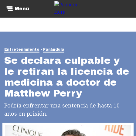
Menú
Entretenimiento
Farándula
Se declara culpable y
le retiran la licencia de
medicina a doctor de
Matthew Perry
Podría enfrentar una sentencia de hasta 10
años en prisión.