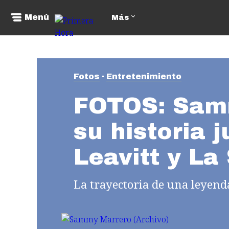
Menú
Más
Fotos
Entretenimiento
FOTOS: Sam
su historia 
Leavitt y La
La trayectoria de una leyenda