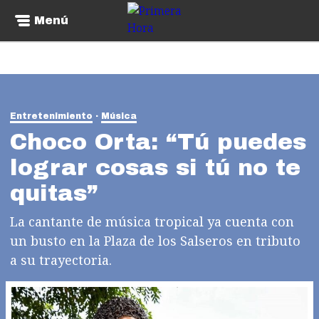
Menú
Entretenimiento
Música
Choco Orta: “Tú puedes
lograr cosas si tú no te
quitas”
La cantante de música tropical ya cuenta con
un busto en la Plaza de los Salseros en tributo
a su trayectoria.