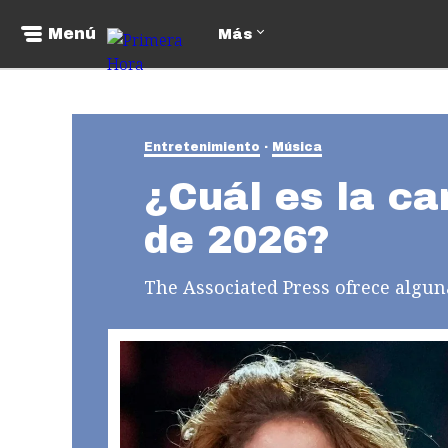
Menú
Más
Entretenimiento
Música
¿Cuál es la ca
de 2026?
The Associated Press ofrece algun