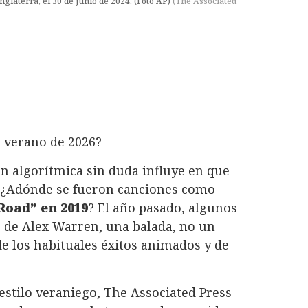
glaterra, el 30 de junio de 2024. (Foto AP)
(
The Associated
l verano de 2026?
ón algorítmica sin duda influye en que
. ¿Adónde se fueron canciones como
Road” en 2019
? El año pasado, algunos
” de Alex Warren, una balada, no un
de los habituales éxitos animados y de
 estilo veraniego, The Associated Press