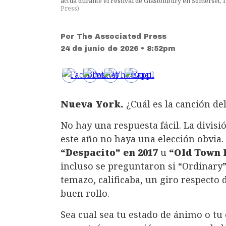
actúa durante el Festival de Glastonbury en Somerset, In
Press
)
Por
The Associated Press
24 de junio de 2026 • 8:52pm
Nueva York.
¿Cuál es la canción de
No hay una respuesta fácil. La divisi
este año no haya una elección obvia
“Despacito” en 2017
u
“Old Town 
incluso se preguntaron si “Ordinary
temazo, calificaba, un giro respecto 
buen rollo.
Sea cual sea tu estado de ánimo o tu