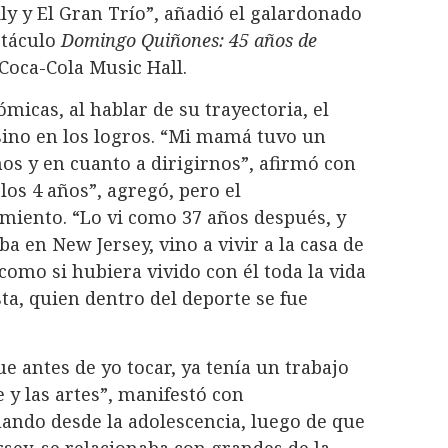
ily y El Gran Trío”, añadió el galardonado
ctáculo
Domingo Quiñones: 45 años de
Coca-Cola Music Hall.
micas, al hablar de su trayectoria, el
 sino en los logros. “Mi mamá tuvo un
os y en cuanto a dirigirnos”, afirmó con
los 4 años”, agregó, pero el
iento. “Lo vi como 37 años después, y
 en New Jersey, vino a vivir a la casa de
como si hubiera vivido con él toda la vida
ta, quien dentro del deporte se fue
e antes de yo tocar, ya tenía un trabajo
 y las artes”, manifestó con
uando desde la adolescencia, luego de que
sey, se relacionaba con grandes de la