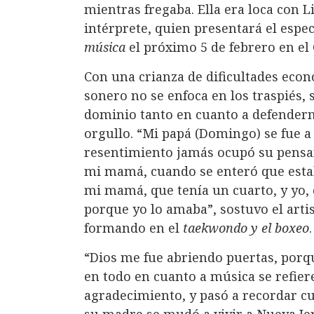
mientras fregaba. Ella era loca con L
intérprete, quien presentará el espe
música
el próximo 5 de febrero en el 
Con una crianza de dificultades econó
sonero no se enfoca en los traspiés,
dominio tanto en cuanto a defendern
orgullo. “Mi papá (Domingo) se fue a 
resentimiento jamás ocupó su pensam
mi mamá, cuando se enteró que estaba
mi mamá, que tenía un cuarto, y yo, 
porque yo lo amaba”, sostuvo el artis
formando en el
taekwondo y el boxeo
.
“Dios me fue abriendo puertas, porqu
en todo en cuanto a música se refiere
agradecimiento, y pasó a recordar c
su madre se mudó a vivir a Nueva Jer