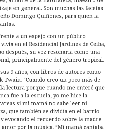
tes, amante de la naturaleza, maestro de
izaje en general. Son muchas las facetas
ueño Domingo Quiñones, para quien la
antas.
 frente a un espejo con un público
ivía en el Residencial Jardines de Ceiba,
po después, su voz resonaría como una
onal, principalmente del género tropical.
 sus 9 años, con libros de autores como
rk Twain. “Cuando creo un poco más de
n la lectura porque cuando me enteré que
a fue a la escuela, yo me hice la
tareas si mi mamá no sabe leer ni
za, que también se dividía en el barrio
, y evocando el recuerdo sobre la madre
l amor por la música. “Mi mamá cantaba