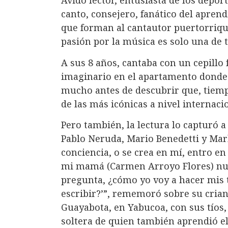
Ávido lector, entusiasta de los depor
canto, consejero, fanático del aprend
que forman al cantautor puertorriq
pasión por la música es solo una de t
A sus 8 años, cantaba con un cepillo
imaginario en el apartamento donde v
mucho antes de descubrir que, tiem
de las más icónicas a nivel internaci
Pero también, la lectura lo capturó a
Pablo Neruda, Mario Benedetti y Ma
conciencia, o se crea en mí, entro e
mi mamá (Carmen Arroyo Flores) nunc
pregunta, ¿cómo yo voy a hacer mis 
escribir?’”, rememoró sobre su crian
Guayabota, en Yabucoa, con sus tíos
soltera de quien también aprendió e