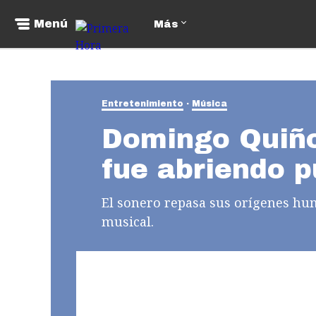
Menú
Más
Entretenimiento
Música
Domingo Quiño
fue abriendo p
El sonero repasa sus orígenes hum
musical.