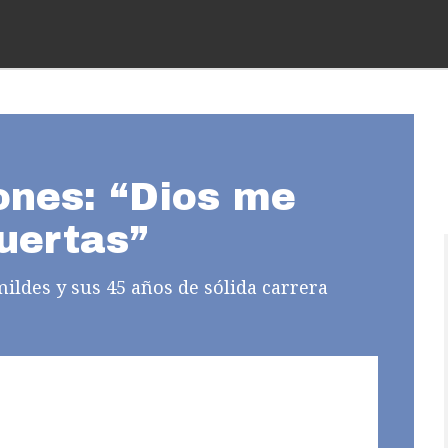
nes: “Dios me
uertas”
ildes y sus 45 años de sólida carrera