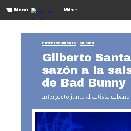
Menú
Más
Entretenimiento
Música
Gilberto Sant
sazón a la sal
de Bad Bunny
Interpretó junto al artista urban