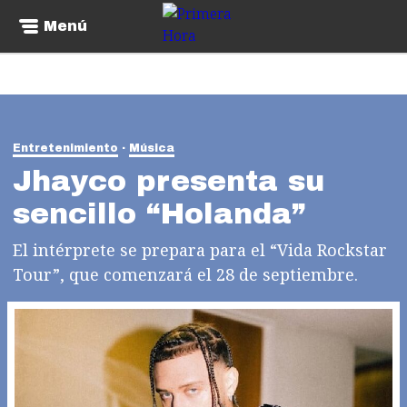
Menú
Entretenimiento
Música
Jhayco presenta su
sencillo “Holanda”
El intérprete se prepara para el “Vida Rockstar
Tour”, que comenzará el 28 de septiembre.