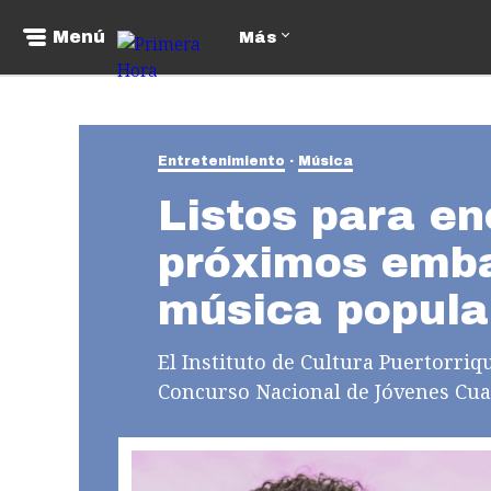
Menú
Más
Entretenimiento
Música
Listos para en
próximos emba
música popula
El Instituto de Cultura Puertorriq
Concurso Nacional de Jóvenes Cuat