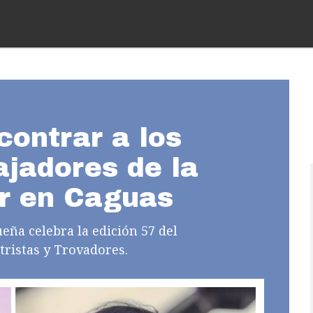
contrar a los
jadores de la
r en Caguas
ueña celebra la edición 57 del
ristas y Trovadores.