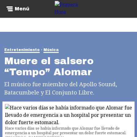
Menú
Entretenimiento
Música
Muere el salsero
“Tempo” Alomar
El músico fue miembro del Apollo Sound,
Batacumbele y El Conjunto Libre.
Hace varios días se había informado que Alomar fue llevado de
emergencia a un hospital por presentar un dolor fuerte estomacal.