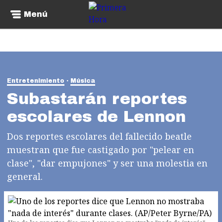
Menú
Entretenimiento
Música
Subastarán reportes
escolares de Lennon
Dos reportes escolares del fallecido beatle
muestran que fue castigado por "pelear en
clase", "dar empujones" y ser una molestia en
general.