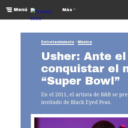
Menú
Más
Entretenimiento
Música
Usher: Ante el
conquistar el 
“Super Bowl”
En el 2011, el artista de R&B se 
invitado de Black Eyed Peas.