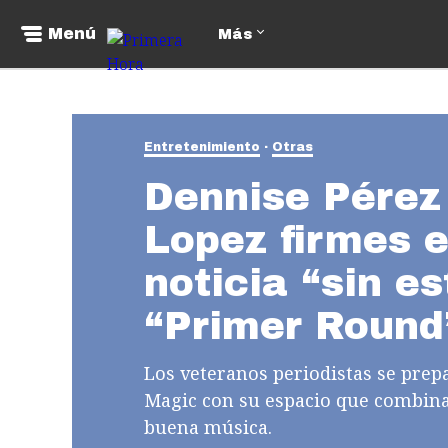
Menú
Más
Entretenimiento
Otras
Dennise Pérez
Lopez firmes e
noticia “sin es
“Primer Round
Los veteranos periodistas se pre
Magic con su espacio que combinará 
buena música.