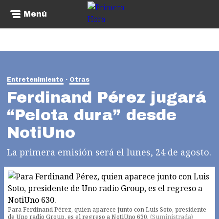
Menú
Entretenimiento
Otras
Ferdinand Pérez jugará
“Pelota dura” desde
NotiUno
La primera emisión será el lunes, 24 de agosto.
Para Ferdinand Pérez, quien aparece junto con Luis Soto, presidente
de Uno radio Group, es el regreso a NotiUno 630.
(
Suministrada
)