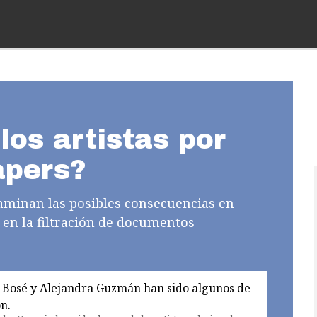
los artistas por
apers?
minan las posibles consecuencias en
s en la filtración de documentos