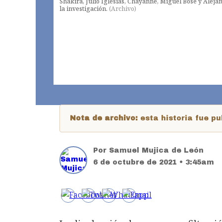
Shakira, Julio Iglesias, Chayanne, Miguel Bosé y Aleja
la investigación.
(
Archivo
)
Nota de archivo:
esta historia fue 
Por
Samuel Mujica de León
6 de octubre de 2021 • 3:45am