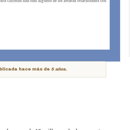
ndra Guzmán han sido algunos de los artistas relacionados con
publicada hace más de
5 años
.