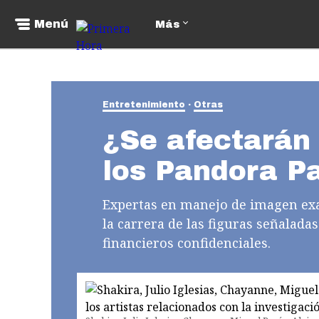
Menú
Más
Entretenimiento
Otras
¿Se afectarán 
los Pandora P
Expertas en manejo de imagen exa
la carrera de las figuras señalada
financieros confidenciales.