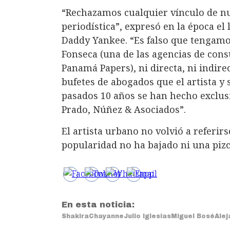
“Rechazamos cualquier vínculo de nue
periodística”, expresó en la época e
Daddy Yankee. “Es falso que tengamo
Fonseca (una de las agencias de cons
Panamá Papers), ni directa, ni indir
bufetes de abogados que el artista y
pasados 10 años se han hecho exclus
Prado, Núñez & Asociados”.
El artista urbano no volvió a referir
popularidad no ha bajado ni una pizc
En esta noticia:
Shakira
Chayanne
Julio Iglesias
Miguel Bosé
Ale