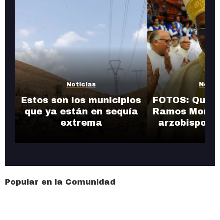
Noticias
Notic
Estos son los municipios
FOTOS: Quién
que ya están en sequía
Ramos Morale
extrema
arzobispo d
Popular en la Comunidad