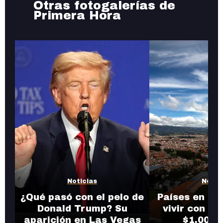
Otras fotogalerías de
Primera Hora
Noticias
Notic
¿Qué pasó con el pelo de
Países en do
Donald Trump? Su
vivir con en
aparición en Las Vegas
$1,000 