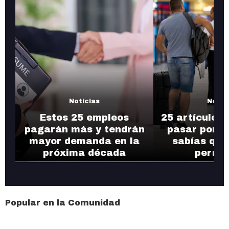
Noticias
Notic
Estos 25 empleos
25 artículos
pagarán más y tendrán
pasar por l
mayor demanda en la
sabías que
próxima década
permit
Popular en la Comunidad