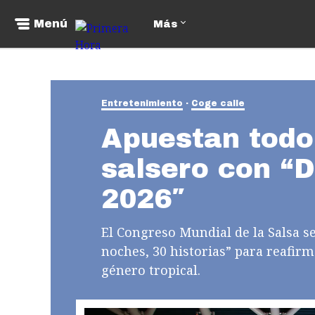
Menú
Más
Entretenimiento
Coge calle
Apuestan todo
salsero con “D
2026″
El Congreso Mundial de la Salsa se
noches, 30 historias” para reafirm
género tropical.