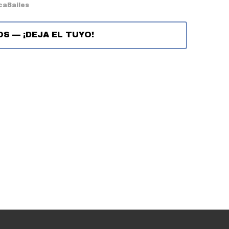
ca
Bailes
OS
—
¡DEJA EL TUYO!