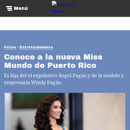
Menú
Fotos
Entretenimiento
Conoce a la nueva Miss
Mundo de Puerto Rico
Es hija del el expelotero Ángel Pagán y de la modelo y
empresaria Windy Pagán.