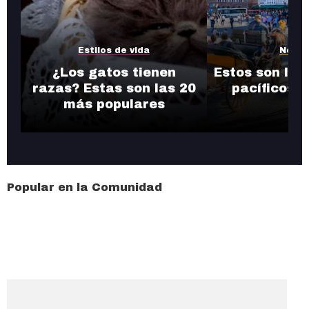
Estilos de vida
Notic
¿Los gatos tienen
Estos son los
razas? Estas son las 20
pacíficos 
más populares
Popular en la Comunidad