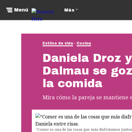
Menú
Más
Estilos de vida
Cocina
Daniela Droz y
Dalmau se goz
la comida
Mira cómo la pareja se mantiene 
“Comer es una de las cosas que más disfrutamos juntos,