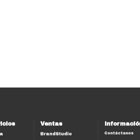
icios
Ventas
Informació
Contáctanos
ía
BrandStudio