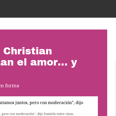
 Christian
an el amor… y
en forma
 pero con moderación”, dijo Daniela entre risas.