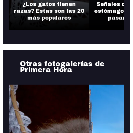
¿Los gatos tienen
Señales del
razas? Estas son las 20
estómago qu
más populares
pasar po
Otras fotogalerías de
Primera Hora