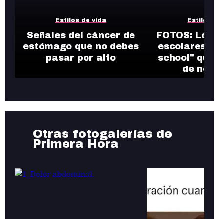
Estilos de vida
Estilos d
Señales del cáncer de
FOTOS: Los 
estómago que no debes
escolares de
pasar por alto
school" que 
de nost
Otras fotogalerías de
Primera Hora