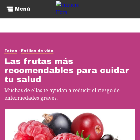
Menú
Fotos
Estilos de vida
Las frutas más
recomendables para cuidar
tu salud
Muchas de ellas te ayudan a reducir el riesgo de
enfermedades graves.