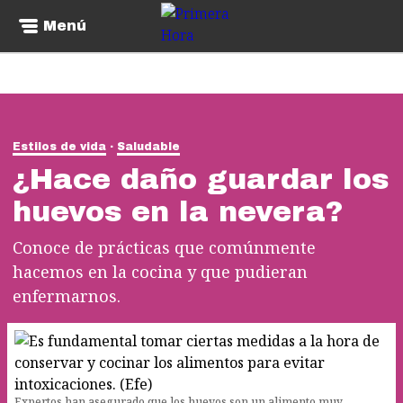
Menú
Estilos de vida
Saludable
¿Hace daño guardar los
huevos en la nevera?
Conoce de prácticas que comúnmente
hacemos en la cocina y que pudieran
enfermarnos.
Expertos han asegurado que los huevos son un alimento muy