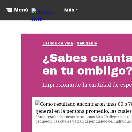
Menú
Más
Estilos de vida
Saludable
¿Sabes cuánta
en tu ombligo
Impresionante la cantidad de espe
Como resultado encontraron unas 60 o 70 diversas espe
promedio, las cuales varían dependiendo del individuo.