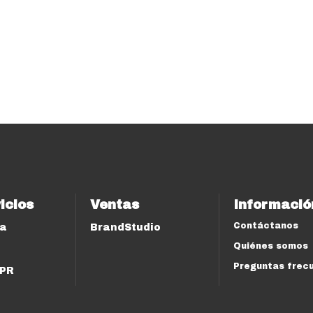
icios
Ventas
Informació
Contáctanos
ía
BrandStudio
Quiénes somos
Preguntas frec
 PR