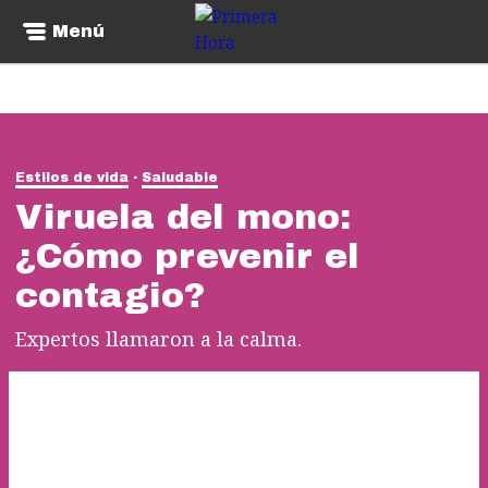
Menú
Estilos de vida
Saludable
Viruela del mono:
¿Cómo prevenir el
contagio?
Expertos llamaron a la calma.