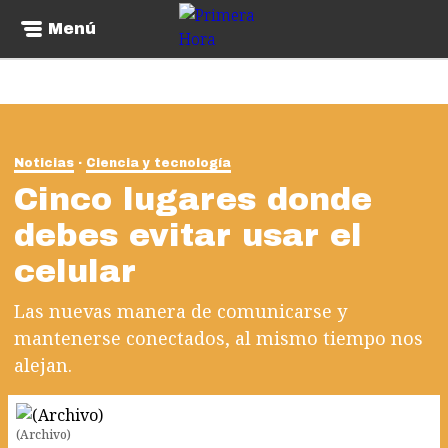
Menú
Noticias
Ciencia y tecnología
Cinco lugares donde
debes evitar usar el
celular
Las nuevas manera de comunicarse y
mantenerse conectados, al mismo tiempo nos
alejan.
(Archivo)