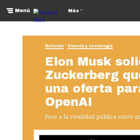
Menú
Más
Noticias
Ciencia y tecnología
Elon Musk soli
Zuckerberg qu
una oferta pa
OpenAI
Pese a la rivalidad pública entre 