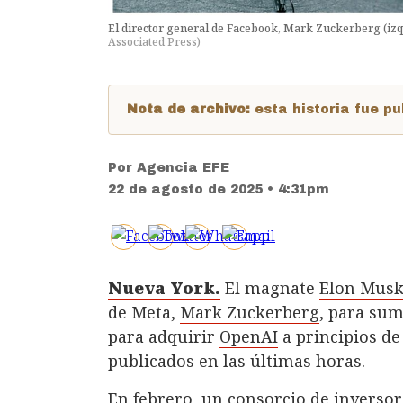
El director general de Facebook, Mark Zuckerberg (izq
Associated Press
)
Nota de archivo:
esta historia fue 
Por
Agencia EFE
22 de agosto de 2025 • 4:31pm
Nueva York.
El magnate
Elon Mus
de Meta,
Mark Zuckerberg
, para su
para adquirir
OpenAI
a principios de
publicados en las últimas horas.
En febrero, un consorcio de inversor