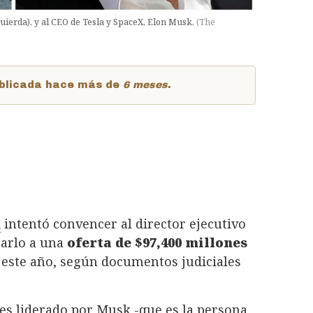
uierda), y al CEO de Tesla y SpaceX, Elon Musk.
(
The
publicada hace más de
6 meses
.
k
intentó convencer al director ejecutivo
marlo a una
oferta de $97,400 millones
 este año, según documentos judiciales
es liderado por Musk -que es la persona