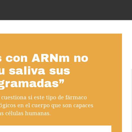
s con ARNm no
 saliva sus
ogramadas”
cuestiona si este tipo de fármaco
ógicos en el cuerpo que son capaces
as células humanas.