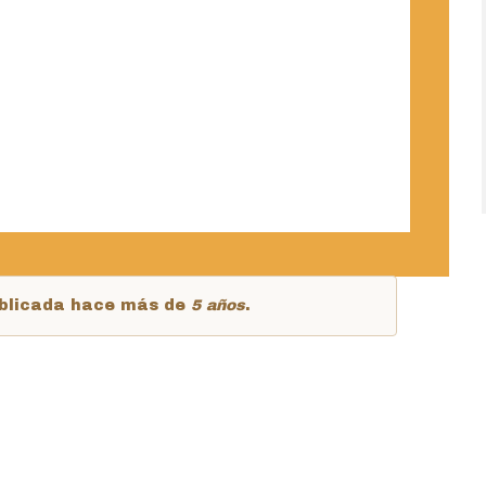
publicada hace más de
5 años
.