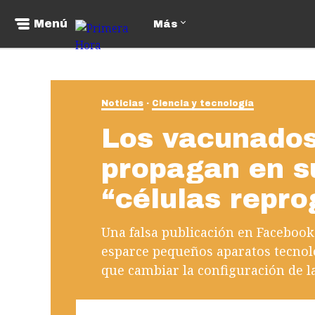
Menú
Más
Noticias
Ciencia y tecnología
Los vacunado
propagan en su
“células repr
Una falsa publicación en Facebook 
esparce pequeños aparatos tecnol
que cambiar la configuración de l