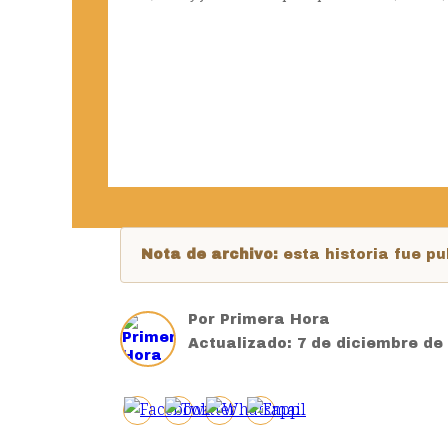
Nota de archivo:
esta historia fue 
Por
Primera Hora
Actualizado:
7 de diciembre de