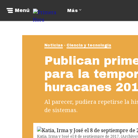
Menú
Más
Noticias
Ciencia y tecnología
Publican prime
para la tempo
huracanes 20
Al parecer, pudiera repetirse la h
de sistemas.
Katia, Irma y José el 8 de septiempre de 2017. (Archivo)