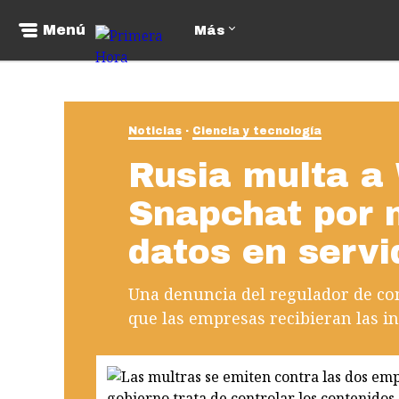
Menú
Más
Noticias
Ciencia y tecnología
Rusia multa a
Snapchat por 
datos en servi
Una denuncia del regulador de c
que las empresas recibieran las in