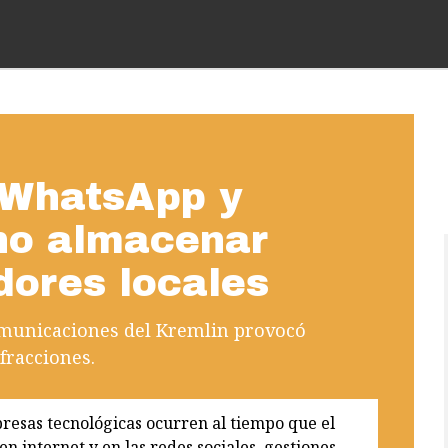
 WhatsApp y
no almacenar
dores locales
omunicaciones del Kremlin provocó
fracciones.