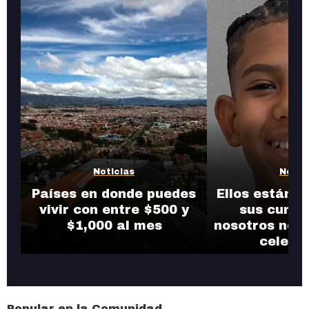
Noticias
Notic
Países en donde puedes
Ellos están d
vivir con entre $500 y
sus cumpl
$1,000 al mes
nosotros nos 
celebr
Popular en la Comunidad