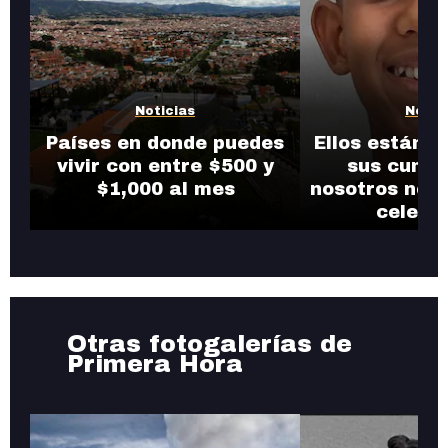
Noticias
Notic
Países en donde puedes
Ellos están d
vivir con entre $500 y
sus cumpl
$1,000 al mes
nosotros nos 
celebr
Otras fotogalerías de
Primera Hora