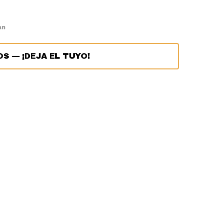
an
OS
—
¡DEJA EL TUYO!