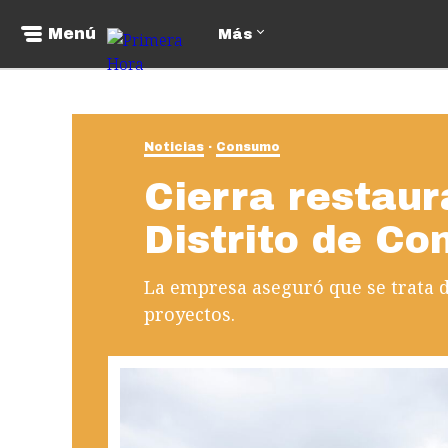
Menú
Más
Noticias
Consumo
Cierra restaur
Distrito de Co
La empresa aseguró que se trata 
proyectos.