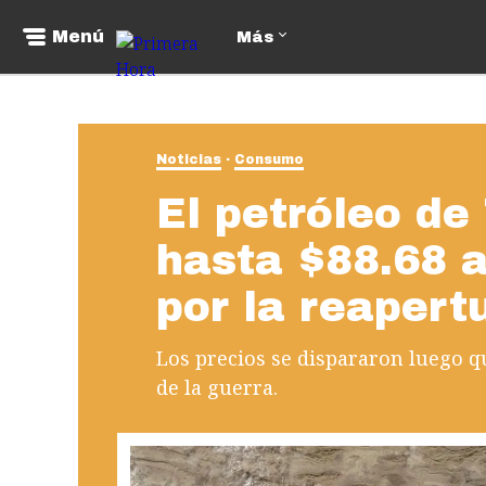
Menú
Más
Noticias
Consumo
El petróleo de
hasta $88.68 
por la reaper
Los precios se dispararon luego qu
de la guerra.