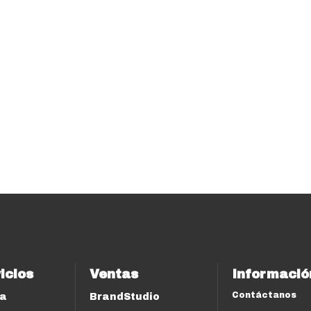
icios
Ventas
Informació
Contáctanos
ía
BrandStudio