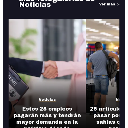
Noticias
Ver más
Noticias
Notic
Estos 25 empleos
25 artículos
pagarán más y tendrán
pasar por l
mayor demanda en la
sabías que