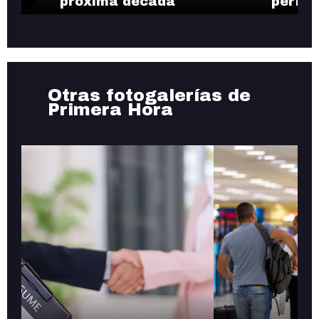
próxima década
permit
Otras fotogalerías de
Primera Hora