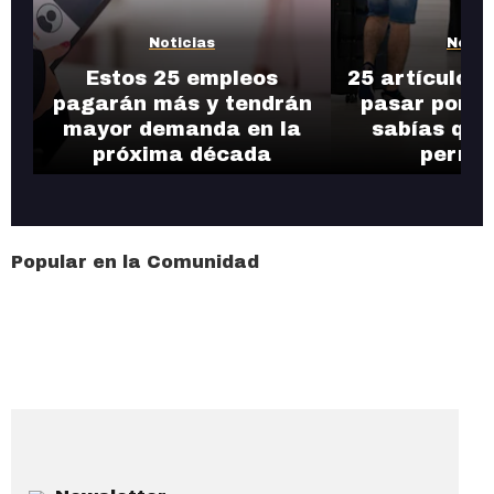
Noticias
Notic
Estos 25 empleos
25 artículos
pagarán más y tendrán
pasar por l
mayor demanda en la
sabías que
próxima década
permit
Popular en la Comunidad