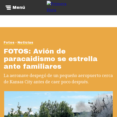
Menú
Fotos
Noticias
FOTOS: Avión de
paracaidismo se estrella
ante familiares
La aeronave despegó de un pequeño aeropuerto cerca
de Kansas City antes de caer poco después.