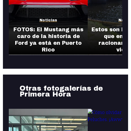
Noticias
Notic
FOTOS: El Mustang más
Estos son los
caro de la historia de
que entr
Ford ya está en Puerto
racionamie
Rico
vier
Otras fotogalerías de
Primera Hora