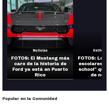
Noticias
Estilos d
FOTOS: El Mustang más
FOTOS: Los 
caro de la historia de
escolares de
Ford ya está en Puerto
school" que 
Rico
de nost
Popular en la Comunidad